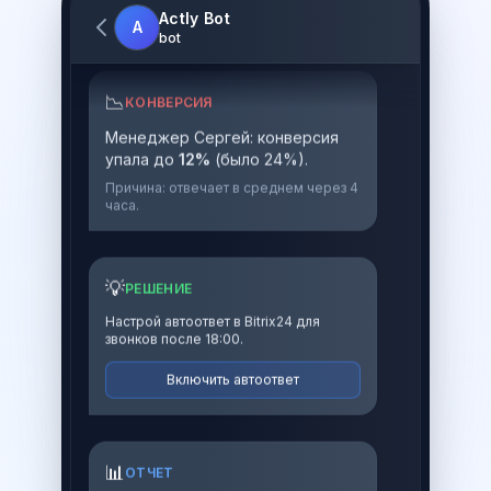
Actly Bot
A
bot
📉
КОНВЕРСИЯ
Менеджер Сергей: конверсия
упала до
12%
(было 24%).
Причина: отвечает в среднем через 4
часа.
💡
РЕШЕНИЕ
Настрой автоответ в Bitrix24 для
звонков после 18:00.
Включить автоответ
📊
ОТЧЕТ
+12% новых лидов сегодня. Источник: