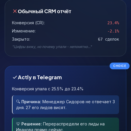
Обычный CRM отчёт
Конверсия (CR):
23.4%
Изменение:
-2.1%
Закрыто:
67 сделок
"Цифры вижу, но почему упали - непонятно..."
CHOICE
Actly в Telegram
Конверсия упала с 25.5% до 23.4%
🔍
Причина:
Менеджер Сидоров не отвечает 3
дня. 27 его лидов висят.
💡
Решение:
Перераспредели его лиды на
Иванова прямо сейчас.