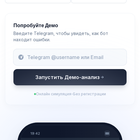
Попробуйте Демо
Введите Telegram, чтобы увидеть, как бот
находит ошибки.
Запустить Демо-анализ
СЕГОДНЯ
Онлайн симуляция
•
Без регистрации
⚠️
АНОМАЛИЯ
Отдел продаж пропустил
18
звонков
после 18:00.
19:42
Потеря:
~140,000 ₽